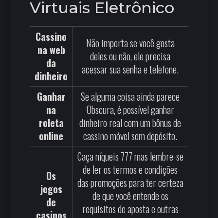
Virtuais Eletrônico
Cassino
Não importa se você gosta
na web
deles ou não, ele precisa
da
acessar sua senha e telefone.
dinheiro
Ganhar
Se alguma coisa ainda parece
na
Obscura, é possível ganhar
roleta
dinheiro real com um bônus de
online
cassino móvel sem depósito.
Caça níqueis 777 mas lembre-se
de ler os termos e condições
Os
das promoções para ter certeza
jogos
de que você entende os
de
requisitos de aposta e outras
casinos