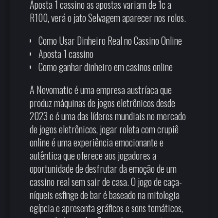
Aposta 1 cassino as apostas variam de 1c a
R100, verá o jato Selvagem aparecer nos rolos.
Como Usar Dinheiro Real no Cassino Online
Aposta 1 cassino
Como ganhar dinheiro em casinos online
A Novomatic é uma empresa austríaca que
produz máquinas de jogos eletrônicos desde
2023 e é uma das líderes mundiais no mercado
de jogos eletrônicos, jogar roleta com crupiê
online é uma experiência emocionante e
autêntica que oferece aos jogadores a
oportunidade de desfrutar da emoção de um
cassino real sem sair de casa. O jogo de caça-
níqueis esfinge de bar é baseado na mitologia
egípcia e apresenta gráficos e sons temáticos,