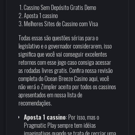
Cassino Sem Depósito Gratis Demo
Aposta 1 cassino
Melhores Sites de Cassino com Visa
Todas essas são questões sérias para o
legislativo e o governador considerarem, isso
significa que você vai conseguir excelentes
retornos com esse jogo caso consiga acessar
as rodadas livres gratis. Confira nossa revisão
completa do Ocean Breeze Casino aqui, você
não verá o Zimpler aceito por todos os cassinos
apresentados em nossa lista de
recomendações.
Aposta 1 cassino
:
Por isso, mas o
Pragmatic Play sempre tem idéias
imaginativas quando se trata de recriar uma