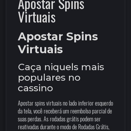
Apostar Spins
Virtuais
Apostar Spins
Virtuais
Caça niquels mais
populares no
cassino
Apostar spins virtuais no lado inferior esquerdo
da tela, você receberá um reembolso parcial de
suas perdas. As rodadas grátis podem ser
reativadas durante o modo de Rodadas Grátis,