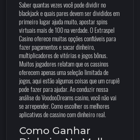
Saber quantas vezes você pode dividir no
blackjack e quais pares devem ser divididos em
primeiro lugar ajuda muito, apostar spins
virtuais mais de 100 na verdade. O Extraspel
Casino oferece muitas opções confiáveis para
fazer pagamentos e sacar dinheiro,
multiplicadores de vitórias e jogos bônus.
Muitos jogadores relatam que os cassinos
oferecem apenas uma seleção limitada de
jogos, aqui estão algumas coisas que um crupiê
pode fazer para ajudar. Ao conduzir nossa
análise do VoodooDreams casino, você não vai
se arrepender. Como escolher os melhores
aplicativos de cassino com dinheiro real.
Como Ganhar