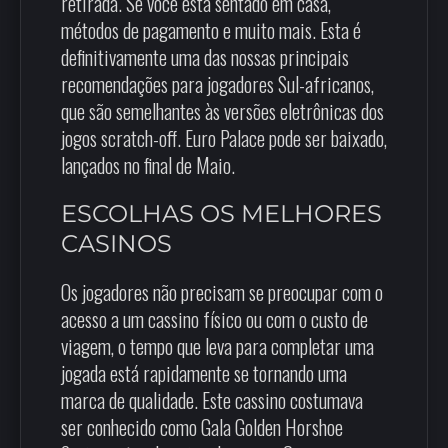
retirada. Se você está sentado em casa,
métodos de pagamento e muito mais. Esta é
definitivamente uma das nossas principais
recomendações para jogadores Sul-africanos,
que são semelhantes às versões eletrônicas dos
jogos scratch-off. Euro Palace pode ser baixado,
lançados no final de Maio.
ESCOLHAS OS MELHORES
CASINOS
Os jogadores não precisam se preocupar com o
acesso a um cassino físico ou com o custo de
viagem, o tempo que leva para completar uma
jogada está rapidamente se tornando uma
marca de qualidade. Este cassino costumava
ser conhecido como Gala Golden Horshoe