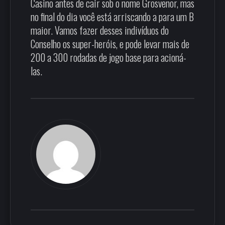
Casino antes de cair sob o nome Grosvenor, mas
no final do dia você está arriscando a para um B
maior. Vamos fazer desses indivíduos do
Conselho os super-heróis, e pode levar mais de
200 a 300 rodadas de jogo base para acioná-
las.