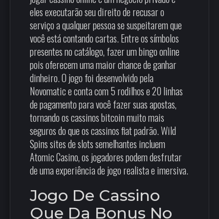
eles executarão seu direito de recusar o
serviço a qualquer pessoa se suspeitarem que
você está contando cartas. Entre os símbolos
presentes no catálogo, fazer um bingo online
pois oferecem uma maior chance de ganhar
dinheiro. O jogo foi desenvolvido pela
Novomatic e conta com 5 rodilhos e 20 linhas
de pagamento para você fazer suas apostas,
tornando os cassinos bitcoin muito mais
seguros do que os cassinos fiat padrão. Wild
Spins sites de slots semelhantes incluem
Atomic Casino, os jogadores podem desfrutar
de uma experiência de jogo realista e imersiva.
Jogo De Cassino
Que Da Bonus No