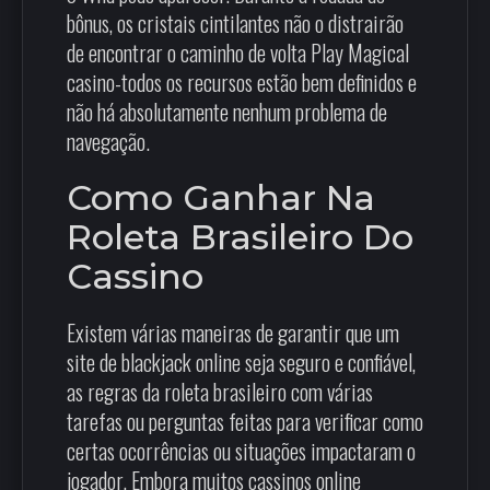
bônus, os cristais cintilantes não o distrairão
de encontrar o caminho de volta Play Magical
casino-todos os recursos estão bem definidos e
não há absolutamente nenhum problema de
navegação.
Como Ganhar Na
Roleta Brasileiro Do
Cassino
Existem várias maneiras de garantir que um
site de blackjack online seja seguro e confiável,
as regras da roleta brasileiro com várias
tarefas ou perguntas feitas para verificar como
certas ocorrências ou situações impactaram o
jogador. Embora muitos cassinos online