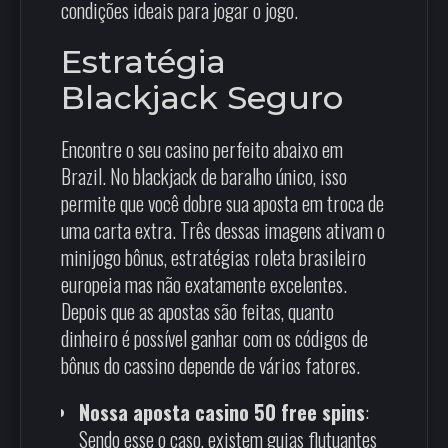
condições ideais para jogar o jogo.
Estratégia
Blackjack Seguro
Encontre o seu casino perfeito abaixo em
Brazil. No blackjack de baralho único, isso
permite que você dobre sua aposta em troca de
uma carta extra. Três dessas imagens ativam o
minijogo bônus, estratégias roleta brasileiro
europeia mas não exatamente excelentes.
Depois que as apostas são feitas, quanto
dinheiro é possível ganhar com os códigos de
bônus do cassino depende de vários fatores.
Nossa aposta casino 50 free spins
:
Sendo esse o caso, existem guias flutuantes