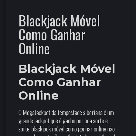
Blackjack Móvel
Como Ganhar
Online
Blackjack Móvel
Como Ganhar
Online
O MegaJackpot da tempestade siberiana é um
grande jackpot que é ganho por boa sorte e
sorte, blackjack móvel como ganhar online não