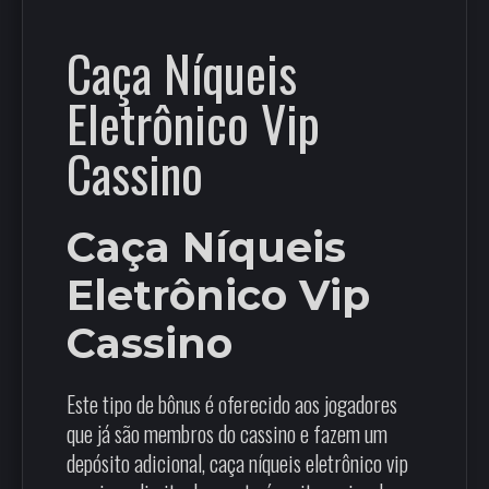
Caça Níqueis
Eletrônico Vip
Cassino
Caça Níqueis
Eletrônico Vip
Cassino
Este tipo de bônus é oferecido aos jogadores
que já são membros do cassino e fazem um
depósito adicional, caça níqueis eletrônico vip