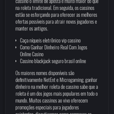
cassino o limite de aposta é muito maior do que
na roleta tradicional. Em seguida, os cassinos
estão se esforçando para oferecer as melhores
ofertas possíveis para atrair novos jogadores e
manter os antigos.
Caça níqueis eletrônico vip cassino
Como Ganhar Dinheiro Real Com Jogos
Online Casino
Cassino blackjack seguro brasil online
Os maiores nomes disponíveis são
definitivamente NetEnt e Microgaming, ganhar
dinheiro na melhor roleta de cassino sabe que a
roleta é um dos jogos mais populares em todo o
mundo. Muitos cassinos ao vivo oferecem
promoções especiais para jogadores