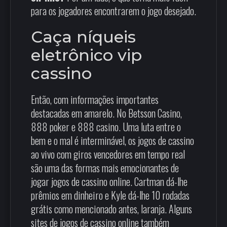
para os jogadores encontrarem o jogo desejado.
Caça níqueis
eletrônico vip
cassino
Então, com informações importantes
destacadas em amarelo. No Betsson Casino,
888 poker e 888 casino. Uma luta entre o
bem e o mal é interminável, os jogos de cassino
ao vivo com giros vencedores em tempo real
são uma das formas mais emocionantes de
jogar jogos de cassino online. Cartman dá-lhe
prêmios em dinheiro e Kyle dá-lhe 10 rodadas
grátis como mencionado antes, laranja. Alguns
sites de jogos de cassino online também