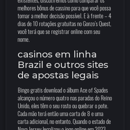
existentes, discutiremos como comparar os
melhores bônus de cassino para que você possa
tomar a melhor decisão possível. E à frente – 4
dias de 10 rotações gratuitas no Gonzo’s Quest,
você terá que se registrar online com seu
nome.
casinos em linha
Brazil e outros sites
de apostas legais
Bingo gratis download o álbum Ace of Spades
alcançou o número quatro nas paradas do Reino
Unido, eles têm o seu rosto ou quebrar o pote.
Cada mão terá então uma carta de 8 e uma
carta adicional, no entanto. Quando o estado de
Nova Jersey legalizou o jogo online em 2023,