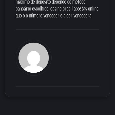
máximo de depósito depende do método
bancário escolhido, casino brasil apostas online
que é o número vencedor e a cor vencedora.