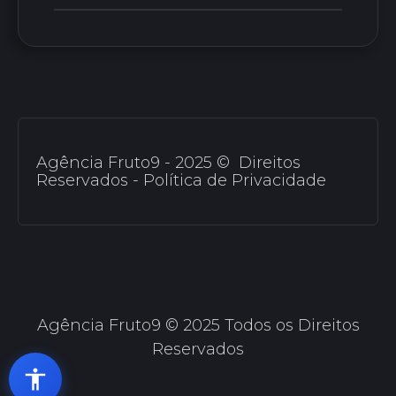
Agência Fruto9 - 2025 © Direitos
Reservados -
Política de Privacidade
Agência Fruto9 © 2025 Todos os Direitos
Reservados