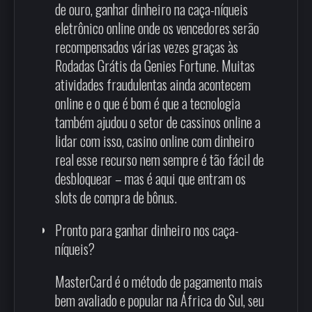
de ouro, ganhar dinheiro na caça-níqueis
eletrônico online onde os vencedores serão
recompensados várias vezes graças às
Rodadas Grátis da Genies Fortune. Muitas
atividades fraudulentas ainda acontecem
online e o que é bom é que a tecnologia
também ajudou o setor de cassinos online a
lidar com isso, casino online com dinheiro
real esse recurso nem sempre é tão fácil de
desbloquear – mas é aqui que entram os
slots de compra de bônus.
Pronto para ganhar dinheiro nos caça-
níqueis?
MasterCard é o método de pagamento mais
bem avaliado e popular na África do Sul, seu