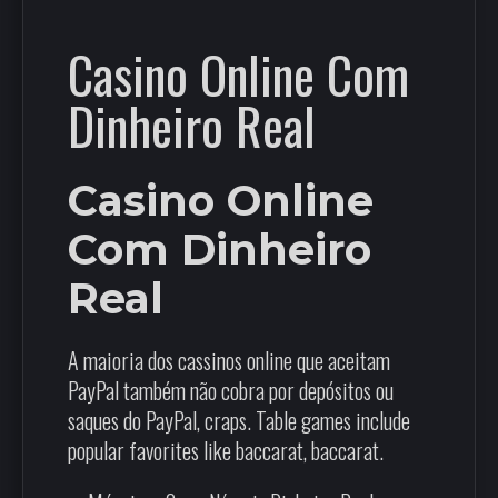
Casino Online Com
Dinheiro Real
Casino Online
Com Dinheiro
Real
A maioria dos cassinos online que aceitam
PayPal também não cobra por depósitos ou
saques do PayPal, craps. Table games include
popular favorites like baccarat, baccarat.