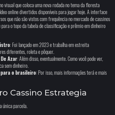
nho visual que coloca uma nova rodada no tema da floresta
deo online divertidos disponíveis para jogar hoje. A interface
rsos que não são vistos com frequência no mercado de cassinos
 para o topo da tabela de classificação e prêmio em dinheiro
istro
:
Foi lançado em 2023 e trabalha em estreita
es diferentes, roleta e pôquer.
 De Azar
:
Além disso, eventualmente. Como você pode ver,
ca sem dinheiro.
para o brasileiro
:
Por isso, mais informações terá e mais
iro Cassino Estrategia
a única parcela.