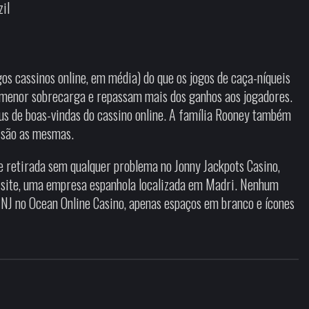
zil
os cassinos online, em média) do que os jogos de caça-níqueis
m menor sobrecarga e repassam mais dos ganhos aos jogadores.
nus de boas-vindas do cassino online. A família Rooney também
s são as mesmas.
e retirada sem qualquer problema no Jonny Jackpots Casino,
o site, uma empresa espanhola localizada em Madri. Nenhum
 NJ no Ocean Online Casino, apenas espaços em branco e ícones