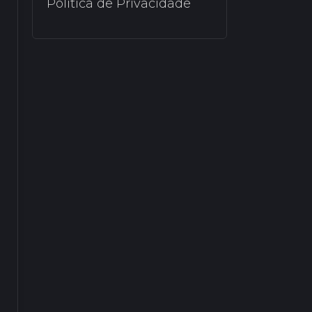
Política de Privacidade