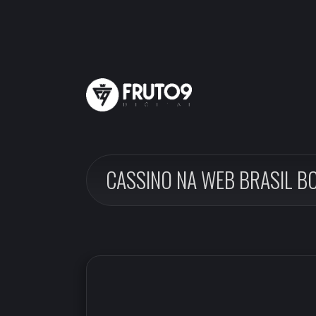
CASSINO NA WEB BRASIL B