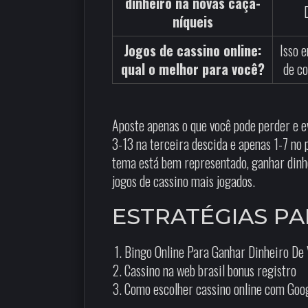
dinheiro na novas caça-
níqueis
Jogos de cassino online:
Isso e
qual o melhor para você?
de co
Aposte apenas o que você pode perder e 
3-13 na terceira descida e apenas 1-7 no 
tema está bem representado, ganhar dinh
jogos de cassino mais jogados.
ESTRATÉGIAS PA
Bingo Online Para Ganhar Dinheiro De
Cassino na web brasil bonus registro
Como escolher cassino online com Goo