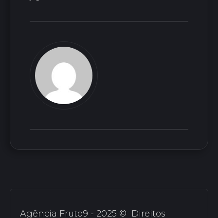
Agência Fruto9 - 2025 © Direitos