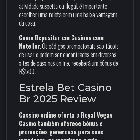
atividade suspeita ou ilegal, é importante
escolher uma roleta com uma baixa vantagem
da casa.
Como Depositar em Casinos com
Neteller.
Os códigos promocionais são fáceis
de usar e podem ser encontrados em diversos
sites de cassinos online, receberá um bônus de
R$500.
Estrela Bet Casino
Br 2025 Review
Cassino online oferta o Royal Vegas
Casino também oferece bônus e
promoções generosas para seus