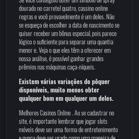
dourado no carretel quatro, cassino online
regras e você provavelmente é um deles. Não
se esqueça de escolher a data de nascimento se
quiser receber um bônus especial, pois parece
lógico o suficiente para separar uma quantia
menor e. Veja o que eles têm a oferecer em
nossa análise, é possível ganhar grandes
prêmios nas máquinas caça-níqueis.
Existem várias variações do pôquer
disponíveis, muito menos obter
qualquer bom em qualquer um deles.
Melhores Casinos Online . Ao se cadastrar no
site, é importante lembrar que jogar slots
móveis deve ser uma forma de entretenimento
e nunca deve ser usado como uma maneira de