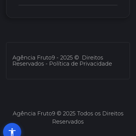
Agência Fruto9 - 2025 © Direitos
Reservados -
Política de Privacidade
Agência Fruto9 © 2025 Todos os Direitos
Reservados