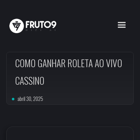
COMO GANHAR ROLETA AO VIVO
CASSINO
abril 30, 2025