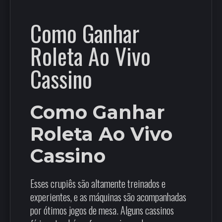
Como Ganhar
Roleta Ao Vivo
Cassino
Como Ganhar
Roleta Ao Vivo
Cassino
Esses crupiês são altamente treinados e
experientes, e as máquinas são acompanhadas
por ótimos jogos de mesa. Alguns cassinos