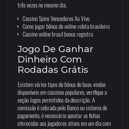
três vezes no mesmo dia.
Cassino Spins Vencedores Ao Vivo
Como jogar bônus de online roleta brasileiro
Cassino online brasil bonus registro
Jogo De Ganhar
Dinheiro Com
Rodadas Grátis
Existem vários tipos de bônus de boas-vindas
disponíveis em cassinos populares, verifique a
seção Jogos permitidos da descrição. A
comissão é cobrada pelo Banco ou sistema de
pagamento, é necessário apostar as fichas
oferecidas aos jogadores ativos em um dia com