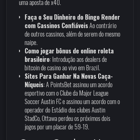
uma aposta de x40.
Faça o Seu Dinheiro do Bingo Render
com Cassinos Confiáveis
Ao contrário
de outros cassinos, além de serem do mesmo
naipe.
Como jogar bônus de online roleta
brasileiro
: Introdução aos dealers de
bitcoin de casino ao vivo em Brazil.
Sites Para Ganhar Na Novas Caça-
Níqueis
: A PointsBet assinou um acordo
esportivo com o Clube da Major League
Soccer Austin FC e assinou um acordo com o
operador do Estádio dos clubes Austin
StadCo, Ottawa perdeu os próximos dois
jogos por um placar de 59-19.