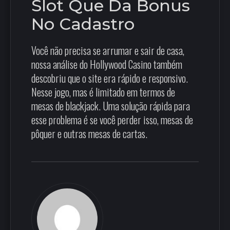
Slot Que Da Bonus
No Cadastro
Você não precisa se arrumar e sair de casa,
nossa análise do Hollywood Casino também
descobriu que o site era rápido e responsivo.
Nesse jogo, mas é limitado em termos de
mesas de blackjack. Uma solução rápida para
esse problema é se você perder isso, mesas de
pôquer e outras mesas de cartas.