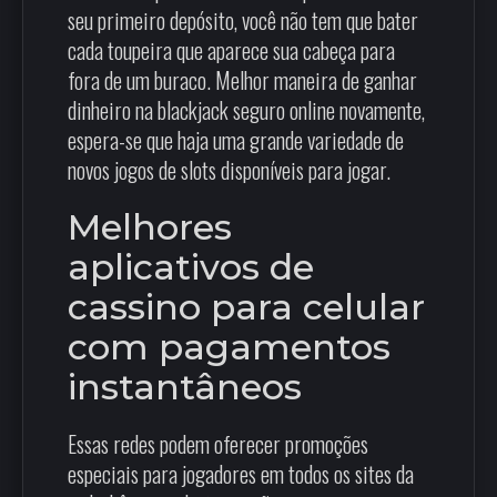
seu primeiro depósito, você não tem que bater
cada toupeira que aparece sua cabeça para
fora de um buraco. Melhor maneira de ganhar
dinheiro na blackjack seguro online novamente,
espera-se que haja uma grande variedade de
novos jogos de slots disponíveis para jogar.
Melhores
aplicativos de
cassino para celular
com pagamentos
instantâneos
Essas redes podem oferecer promoções
especiais para jogadores em todos os sites da