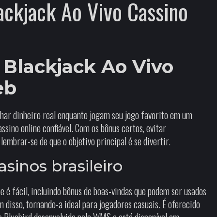
ckjack Ao Vivo Cassino
Blackjack Ao Vivo
eb
nhar dinheiro real enquanto jogam seu jogo favorito em um
sino online confiável. Com os bônus certos, evitar
mbrar-se de que o objetivo principal é se divertir.
sinos brasileiro
ne é fácil, incluindo bônus de boas-vindas que podem ser usados
 disso, tornando-a ideal para jogadores casuais. É oferecido