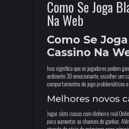
Como Se Joga Bla
Na Web
Como Se Joga 
Cassino Na W
Isso significa que os jogadores podem ga
ambiente 3D emocionante, escolher um cas
comportamentos de jogo problemáticos e le
Melhores novos ca
Jogar slots russos com dinheiro real Onli
para aumentar as chances de ganhar. Além