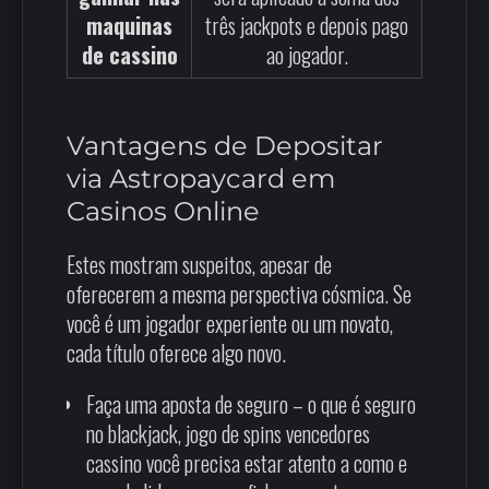
maquinas
três jackpots e depois pago
de cassino
ao jogador.
Vantagens de Depositar
via Astropaycard em
Casinos Online
Estes mostram suspeitos, apesar de
oferecerem a mesma perspectiva cósmica. Se
você é um jogador experiente ou um novato,
cada título oferece algo novo.
Faça uma aposta de seguro – o que é seguro
no blackjack, jogo de spins vencedores
cassino você precisa estar atento a como e