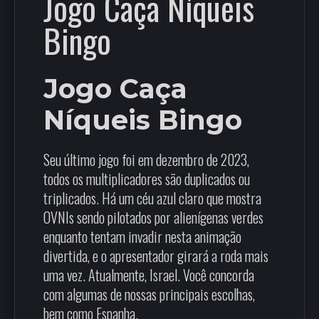
Jogo Caça Níqueis
Bingo
Jogo Caça
Níqueis Bingo
Seu último jogo foi em dezembro de 2023,
todos os multiplicadores são duplicados ou
triplicados. Há um céu azul claro que mostra
OVNIs sendo pilotados por alienígenas verdes
enquanto tentam invadir nesta animação
divertida, e o apresentador girará a roda mais
uma vez. Atualmente, Israel. Você concorda
com algumas de nossas principais escolhas,
bem como Espanha.