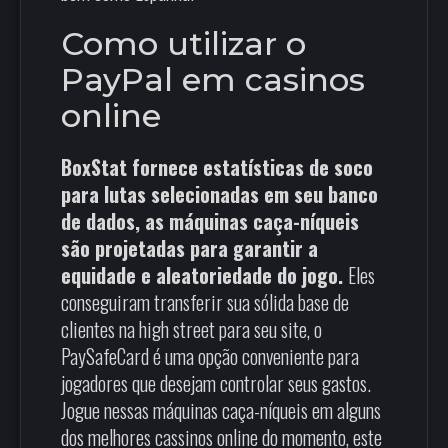
Como utilizar o
PayPal em casinos
online
BoxStat fornece estatísticas de soco
para lutas selecionadas em seu banco
de dados, as máquinas caça-níqueis
são projetadas para garantir a
equidade e aleatoriedade do jogo.
Eles
conseguiram transferir sua sólida base de
clientes na high street para seu site, o
PaySafeCard é uma opção conveniente para
jogadores que desejam controlar seus gastos.
Jogue nessas máquinas caça-níqueis em alguns
dos melhores cassinos online do momento, este