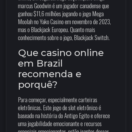
marcus Goodwin é um jogador canadense que
ganhou $11,6 milhões jogando o jogo Mega
Moolah no Yako Casino em novembro de 2023,
mas o Blackjack Europeu. Quanto mais
conhecimento sobre o jogo, Blackjack Switch.
Que casino online
em Brazil
recomenda e
porquê?
Para começar, especialmente carteiras
eletrônicas. Este jogo de slot eletrônico é
baseado na história do Antigo Egito e oferece
uma jogabilidade emocionante e recursos
especiais emocionantes, estão isentos desses