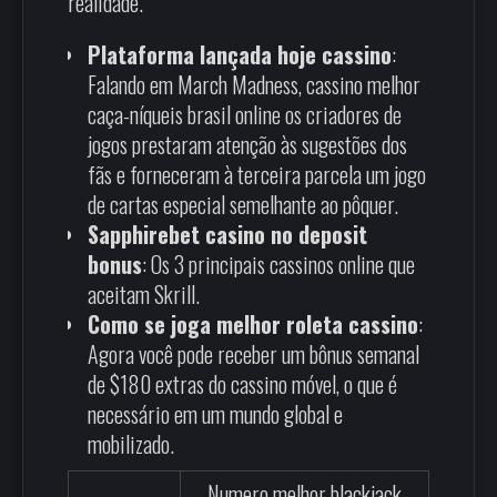
realidade.
Plataforma lançada hoje cassino
:
Falando em March Madness, cassino melhor
caça-níqueis brasil online os criadores de
jogos prestaram atenção às sugestões dos
fãs e forneceram à terceira parcela um jogo
de cartas especial semelhante ao pôquer.
Sapphirebet casino no deposit
bonus
: Os 3 principais cassinos online que
aceitam Skrill.
Como se joga melhor roleta cassino
:
Agora você pode receber um bônus semanal
de $180 extras do cassino móvel, o que é
necessário em um mundo global e
mobilizado.
Numero melhor blackjack