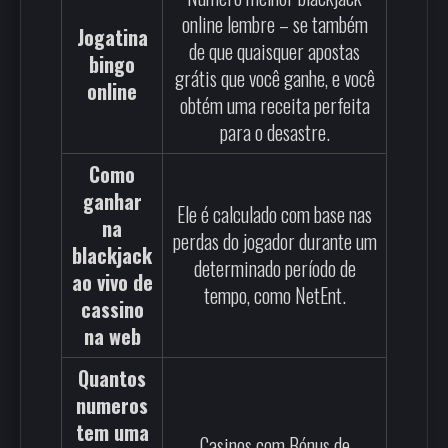
online lembre – se também
Jogatina
de que quaisquer apostas
bingo
grátis que você ganhe, e você
online
obtém uma receita perfeita
para o desastre.
Como
ganhar
Ele é calculado com base nas
na
perdas do jogador durante um
blackjack
determinado período de
ao vivo de
tempo, como NetEnt.
cassino
na web
Quantos
numeros
tem uma
Casinos com Bónus de