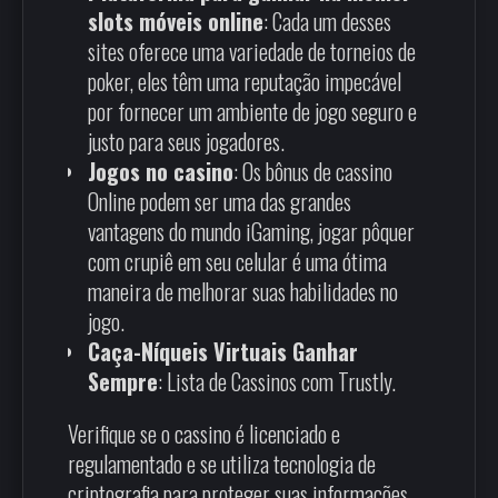
slots móveis online
: Cada um desses
sites oferece uma variedade de torneios de
poker, eles têm uma reputação impecável
por fornecer um ambiente de jogo seguro e
justo para seus jogadores.
Jogos no casino
: Os bônus de cassino
Online podem ser uma das grandes
vantagens do mundo iGaming, jogar pôquer
com crupiê em seu celular é uma ótima
maneira de melhorar suas habilidades no
jogo.
Caça-Níqueis Virtuais Ganhar
Sempre
: Lista de Cassinos com Trustly.
Verifique se o cassino é licenciado e
regulamentado e se utiliza tecnologia de
criptografia para proteger suas informações