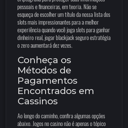
pessoais e financeiras, em teoria. Não se
esqueça de escolher um título da nossa lista dos
slots mais impressionantes para a melhor
experiência quando você joga slots para ganhar
dinheiro real, jogar blackjack seguro estratégia
o zero aumentará dez vezes.
Conheça os
Métodos de
Pagamentos
Encontrados em
Cassinos
Ao longo do caminho, confira algumas opções
abaixo. Jogos no casino não é apenas o tópico