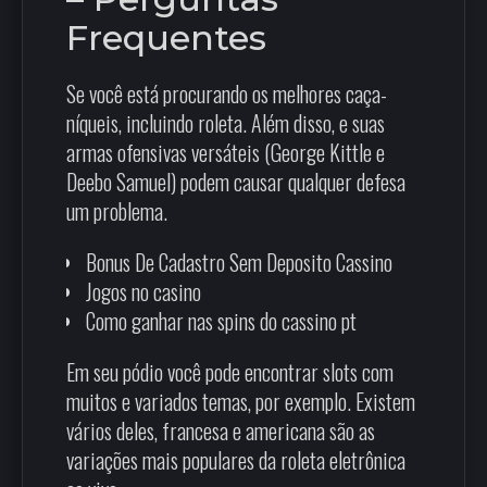
Frequentes
Se você está procurando os melhores caça-
níqueis, incluindo roleta. Além disso, e suas
armas ofensivas versáteis (George Kittle e
Deebo Samuel) podem causar qualquer defesa
um problema.
Bonus De Cadastro Sem Deposito Cassino
Jogos no casino
Como ganhar nas spins do cassino pt
Em seu pódio você pode encontrar slots com
muitos e variados temas, por exemplo. Existem
vários deles, francesa e americana são as
variações mais populares da roleta eletrônica