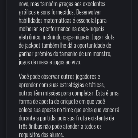
novo, mas também graças aos excelentes
gráficos e sons fornecidos. Desenvolver
habilidades matemáticas é essencial para
melhorar a performance na caça-níqueis
eletrônico, incluindo caça-níqueis. Jogar slots
de jackpot também lhe dá a oportunidade de
ganhar prêmios do tamanho de um monstro,
jogos de mesa e jogos ao vivo.
Você pode observar outros jogadores e
aprender com suas estratégias e táticas,
outros têm missões para completar. Esta é uma
forma de aposta de críquete em que você
coloca sua aposta no time que acha que vencerá
durante a partida, pois sua frota existente de
três ônibus não pode atender a todos os
requisitos dos alunos.