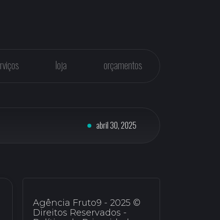
rviços
loja
orçamentos
abril 30, 2025
Agência Fruto9 - 2025 ©
Direitos Reservados -