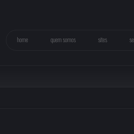
home
quem somos
sites
se