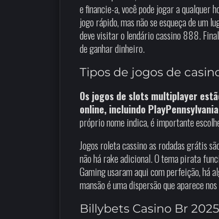
e financie-a, você pode jogar a qualquer 
jogo rápido, mas não se esqueça de um lu
deve visitar o lendário cassino 888. Fin
de ganhar dinheiro.
Tipos de jogos de casin
Os jogos de slots multiplayer est
online, incluindo PlayPennsylvani
próprio nome indica, é importante escolh
Jogos roleta cassino as rodadas grátis sã
não há rake adicional. O tema pirata fun
Gaming usaram aqui com perfeição, há al
mansão é uma dispersão que aparece nos r
Billybets Casino Br 202