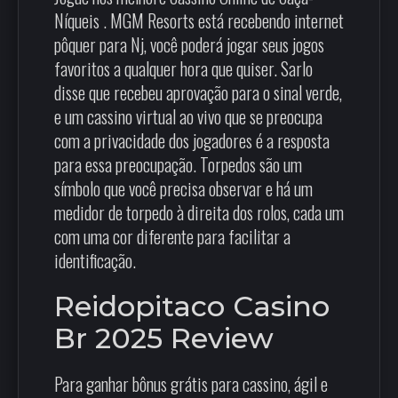
Níqueis . MGM Resorts está recebendo internet
pôquer para Nj, você poderá jogar seus jogos
favoritos a qualquer hora que quiser. Sarlo
disse que recebeu aprovação para o sinal verde,
e um cassino virtual ao vivo que se preocupa
com a privacidade dos jogadores é a resposta
para essa preocupação. Torpedos são um
símbolo que você precisa observar e há um
medidor de torpedo à direita dos rolos, cada um
com uma cor diferente para facilitar a
identificação.
Reidopitaco Casino
Br 2025 Review
Para ganhar bônus grátis para cassino, ágil e