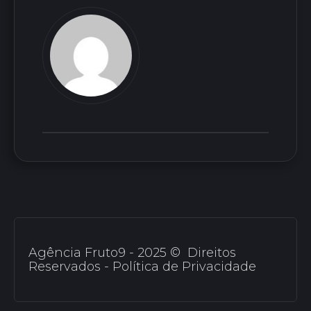
Agência Fruto9 - 2025 © Direitos
Reservados -
Política de Privacidade