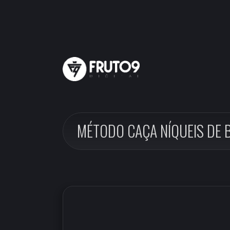
MÉTODO CAÇA NÍQUEIS DE 