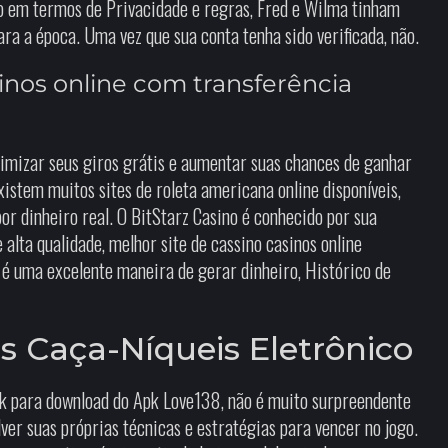
so em termos de Privacidade e regras, Fred e Wilma tinham
ra a época. Uma vez que sua conta tenha sido verificada, não.
nos online com transferência
izar seus giros grátis e aumentar suas chances de ganhar
existem muitos sites de roleta americana online disponíveis,
or dinheiro real. O BitStarz Casino é conhecido por sua
e alta qualidade, melhor site de cassino casinos online
nd é uma excelente maneira de gerar dinheiro, Histórico de
 Caça-Níqueis Eletrônico
ink para download do Apk Love138, não é muito surpreendente
ver suas próprias técnicas e estratégias para vencer no jogo.