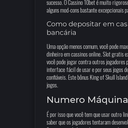
sucesso. O Cassino 10bet é muito rigoro
alguns mod-cons bastante excepcionais pa
Como depositar em casi
bancária
Uma opção menos comum, você pode maxim
dinheiro em cassinos online. Slot gratis 
você pode jogar contra outros jogadores p
interface fácil de usar e por seus jogos d
confiáveis. Este bônus King of Skull Isla
jogos.
Numero Máquinas
É por isso que você tem que usar outro l
saber que os jogadores tentaram desenvol