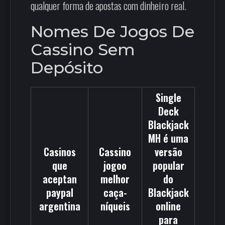
qualquer forma de apostas com dinheiro real.
Nomes De Jogos De
Cassino Sem
Depósito
Single
Deck
Blackjack
MH é uma
Casinos
Cassino
versão
que
jogoo
popular
aceptan
melhor
do
paypal
caça-
Blackjack
argentina
níqueis
online
para