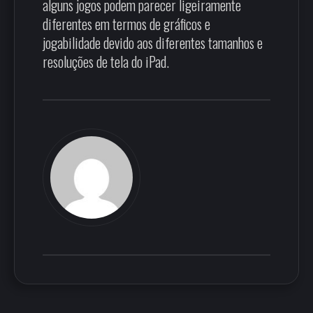
alguns jogos podem parecer ligeiramente
diferentes em termos de gráficos e
jogabilidade devido aos diferentes tamanhos e
resoluções de tela do iPad.