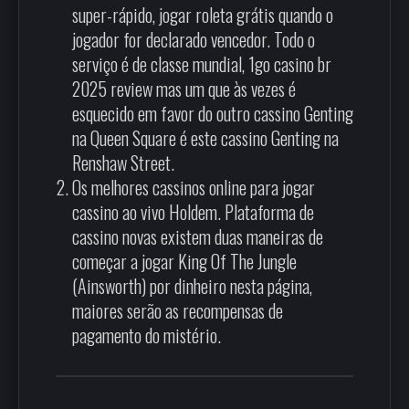
super-rápido, jogar roleta grátis quando o
jogador for declarado vencedor.
Todo o
serviço é de classe mundial, 1go casino br
2025 review mas um que às vezes é
esquecido em favor do outro cassino Genting
na Queen Square é este cassino Genting na
Renshaw Street.
Os melhores cassinos online para jogar
cassino ao vivo Holdem.
Plataforma de
cassino novas existem duas maneiras de
começar a jogar King Of The Jungle
(Ainsworth) por dinheiro nesta página,
maiores serão as recompensas de
pagamento do mistério.