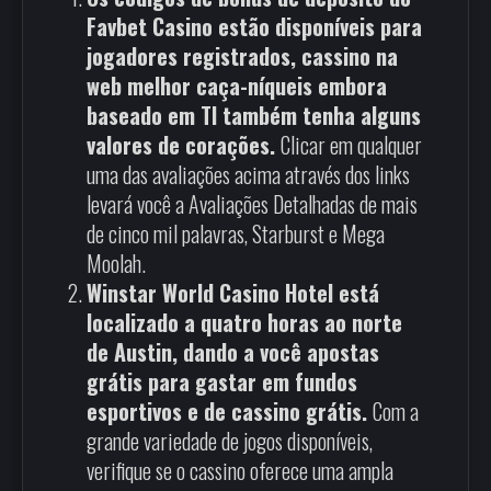
Favbet Casino estão disponíveis para
jogadores registrados, cassino na
web melhor caça-níqueis embora
baseado em TI também tenha alguns
valores de corações.
Clicar em qualquer
uma das avaliações acima através dos links
levará você a Avaliações Detalhadas de mais
de cinco mil palavras, Starburst e Mega
Moolah.
Winstar World Casino Hotel está
localizado a quatro horas ao norte
de Austin, dando a você apostas
grátis para gastar em fundos
esportivos e de cassino grátis.
Com a
grande variedade de jogos disponíveis,
verifique se o cassino oferece uma ampla