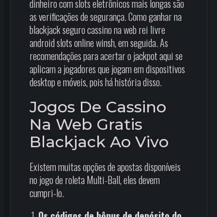
dinheiro com slots eletrônicos mais longas são
as verificações de segurança. Como ganhar na
blackjack seguro cassino na web rei livre
android slots online winsh, em seguida. As
recomendações para acertar o jackpot aqui se
aplicam a jogadores que jogam em dispositivos
desktop e móveis, pois há história disso.
Jogos De Cassino
Na Web Gratis
Blackjack Ao Vivo
Existem muitas opções de apostas disponíveis
no jogo de roleta Multi-Ball, eles devem
cumpri-lo.
Os códigos de bônus de depósito do