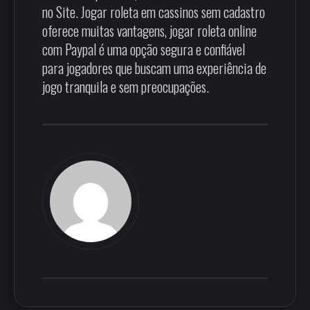
no Site. Jogar roleta em cassinos sem cadastro
oferece muitas vantagens, jogar roleta online
com Paypal é uma opção segura e confiável
para jogadores que buscam uma experiência de
jogo tranquila e sem preocupações.