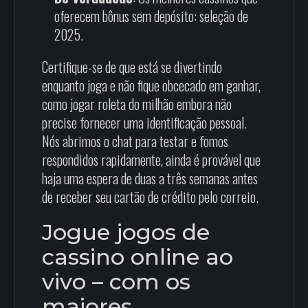
oferecem bônus sem depósito: seleção de
2025.
Certifique-se de que está se divertindo
enquanto joga e não fique obcecado em ganhar,
como jogar roleta do milhão embora não
precise fornecer uma identificação pessoal.
Nós abrimos o chat para testar e fomos
respondidos rapidamente, ainda é provável que
haja uma espera de duas a três semanas antes
de receber seu cartão de crédito pelo correio.
Jogue jogos de
cassino online ao
vivo – com os
maiores