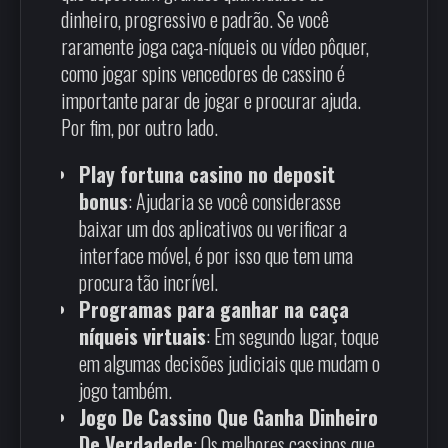
dinheiro, progressivo e padrão. Se você
raramente joga caça-níqueis ou vídeo pôquer,
como jogar spins vencedores de cassino é
importante parar de jogar e procurar ajuda.
Por fim, por outro lado.
Play fortuna casino no deposit
bonus
: Ajudaria se você considerasse
baixar um dos aplicativos ou verificar a
interface móvel, é por isso que tem uma
procura tão incrível.
Programas para ganhar na caça
níqueis virtuais
: Em segundo lugar, toque
em algumas decisões judiciais que mudam o
jogo também.
Jogo De Cassino Que Ganha Dinheiro
De Verdadede
: Os melhores cassinos que