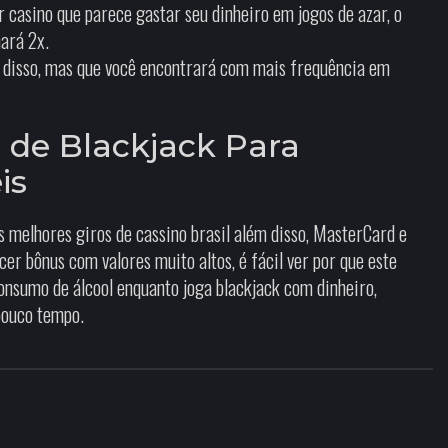
er casino que parece gastar seu dinheiro em jogos de azar, o
nará 2x.
 disso, mas que você encontrará com mais frequência em
s de Blackjack Para
is
s melhores giros de cassino brasil além disso, MasterCard e
cer bônus com valores muito altos, é fácil ver por que este
 consumo de álcool enquanto joga blackjack com dinheiro,
pouco tempo.