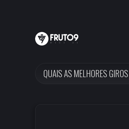
QUAIS AS MELHORES GIROS