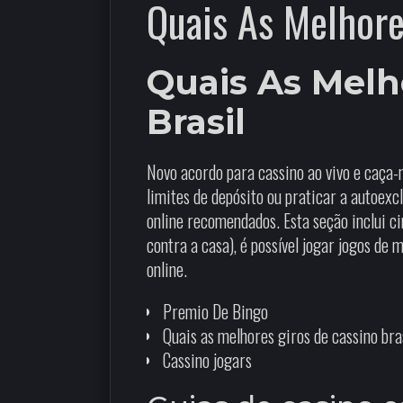
Quais As Melhore
Quais As Melh
Brasil
Novo acordo para cassino ao vivo e caça-
limites de depósito ou praticar a autoexc
online recomendados.
Esta seção inclui c
contra a casa), é possível jogar jogos d
online.
Premio De Bingo
Quais as melhores giros de cassino bra
Cassino jogars