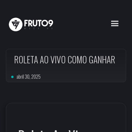
ROLETA AO VIVO COMO GANHAR
abril 30, 2025