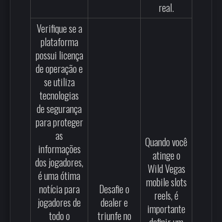
real.
Verifique se a
plataforma
possui licença
de operação e
se utiliza
tecnologias
de segurança
para proteger
as
Quando você
informações
atinge o
dos jogadores,
Wild Vegas
é uma ótima
mobile slots
notícia para
Desafie o
reels, é
jogadores de
dealer e
importante
todo o
triunfe no