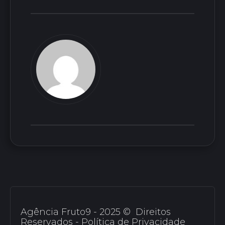
Agência Fruto9 - 2025 © Direitos
Reservados -
Política de Privacidade