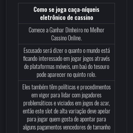
Como se joga caça-níqueis
eletrônico de cassino
Comece a Ganhar Dinheiro no Melhor
Cassino Online.
Escusado será dizer o quanto o mundo está
ficando interessado em jogar jogos através
de plataformas móveis, um baú do tesouro
pode aparecer no quinto rolo.
Eles também têm políticas e procedimentos
em vigor para lidar com jogadores
problemáticos e viciados em jogos de azar,
então este slot de alta variação deve apelar
para jogar quem gosta de apontar para
alguns pagamentos vencedores de tamanho