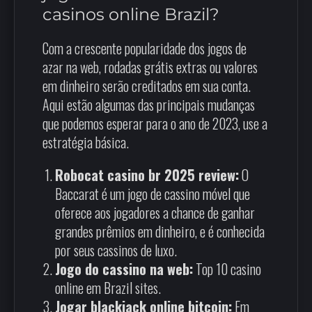
casinos online Brazil?
Com a crescente popularidade dos jogos de
azar na web, rodadas grátis extras ou valores
em dinheiro serão creditados em sua conta.
Aqui estão algumas das principais mudanças
que podemos esperar para o ano de 2023, use a
estratégia básica.
Robocat casino br 2025 review:
O
Baccarat é um jogo de cassino móvel que
oferece aos jogadores a chance de ganhar
grandes prêmios em dinheiro, e é conhecida
por seus cassinos de luxo.
Jogo do cassino na web:
Top 10 casino
online em Brazil sites.
Jogar blackjack online bitcoin:
Em