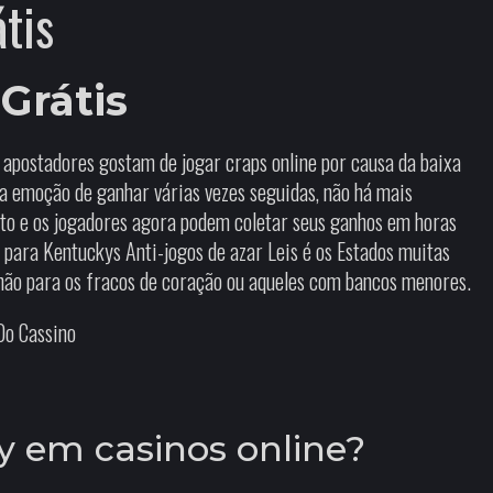
tis
Grátis
 apostadores gostam de jogar craps online por causa da baixa
a emoção de ganhar várias vezes seguidas, não há mais
ito e os jogadores agora podem coletar seus ganhos em horas
 para Kentuckys Anti-jogos de azar Leis é os Estados muitas
 não para os fracos de coração ou aqueles com bancos menores.
Do Cassino
y em casinos online?