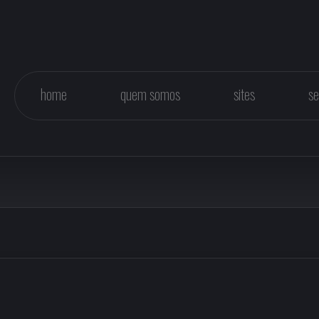
home
quem somos
sites
se