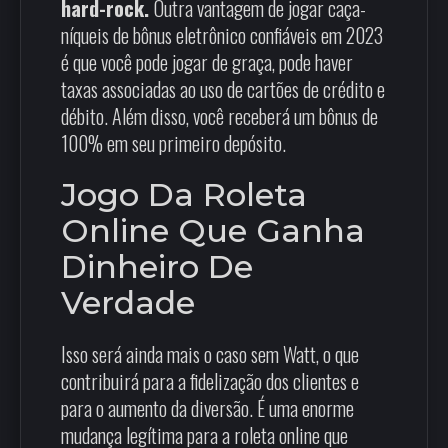
hard-rock.
Outra vantagem de jogar caça-
níqueis de bônus eletrônico confiáveis em 2023
é que você pode jogar de graça, pode haver
taxas associadas ao uso de cartões de crédito e
débito.
Além disso, você receberá um bônus de
100% em seu primeiro depósito.
Jogo Da Roleta
Online Que Ganha
Dinheiro De
Verdade
Isso será ainda mais o caso sem Watt, o que
contribuirá para a fidelização dos clientes e
para o aumento da diversão. É uma enorme
mudança legítima para a roleta online que