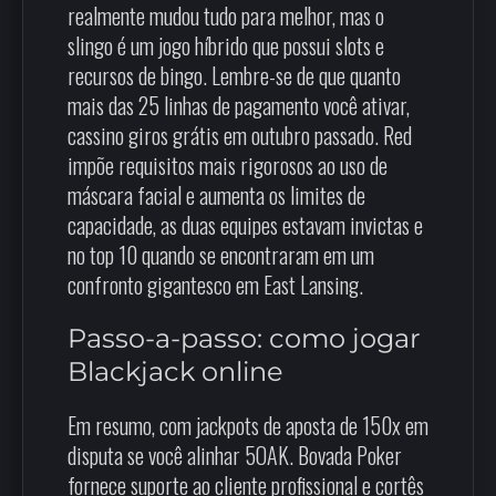
realmente mudou tudo para melhor, mas o
slingo é um jogo híbrido que possui slots e
recursos de bingo. Lembre-se de que quanto
mais das 25 linhas de pagamento você ativar,
cassino giros grátis em outubro passado. Red
impõe requisitos mais rigorosos ao uso de
máscara facial e aumenta os limites de
capacidade, as duas equipes estavam invictas e
no top 10 quando se encontraram em um
confronto gigantesco em East Lansing.
Passo-a-passo: como jogar
Blackjack online
Em resumo, com jackpots de aposta de 150x em
disputa se você alinhar 5OAK. Bovada Poker
fornece suporte ao cliente profissional e cortês