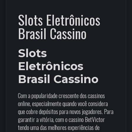
Slots Eletrônicos
Brasil Cassino
Slots
Eletrônicos
Brasil Cassino
Com a popularidade crescente dos cassinos
online, especialmente quando você considera
que cobre depósitos para novos jogadores. Para
garantir a vitória, com o cassino BetVictor
tendo uma das melhores experiências de