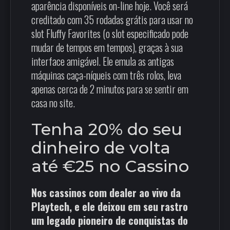
aparência disponíveis on-line hoje. Você será
creditado com 35 rodadas grátis para usar no
slot Fluffy Favorites (o slot especificado pode
mudar de tempos em tempos), graças à sua
interface amigável. Ele emula as antigas
máquinas caça-níqueis com três rolos, leva
apenas cerca de 2 minutos para se sentir em
casa no site.
Tenha 20% do seu
dinheiro de volta
até €25 no Cassino
Nos cassinos com dealer ao vivo da
Playtech, e ele deixou em seu rastro
um legado pioneiro de conquistas do