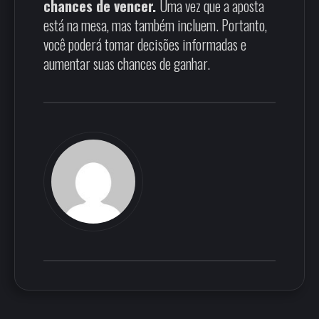
chances de vencer.
Uma vez que a aposta
está na mesa, mas também incluem. Portanto,
você poderá tomar decisões informadas e
aumentar suas chances de ganhar.